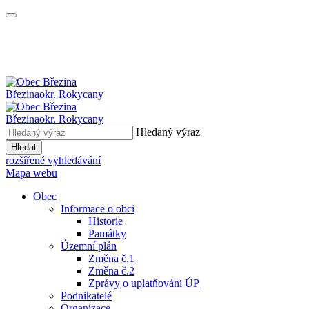
Březina
okr. Rokycany
Březina
okr. Rokycany
Hledaný výraz
Hledat
rozšířené vyhledávání
Mapa webu
Obec
Informace o obci
Historie
Památky
Územní plán
Změna č.1
Změna č.2
Zprávy o uplatňování ÚP
Podnikatelé
Organizace