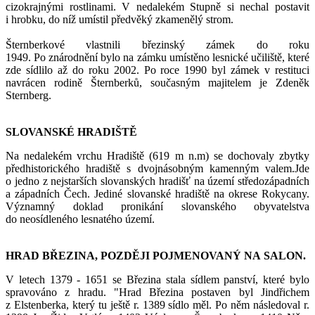
cizokrajnými rostlinami. V nedalekém Stupně si nechal postavit
i hrobku, do níž umístil předvěký zkamenělý strom.
Šternberkové vlastnili březinský zámek do roku
1949. Po znárodnění bylo na zámku umístěno lesnické učiliště, které
zde sídlilo až do roku 2002. Po roce 1990 byl zámek v restituci
navrácen rodině Šternberků, současným majitelem je Zdeněk
Sternberg.
SLOVANSKÉ HRADIŠTĚ
Na nedalekém vrchu Hradiště (619 m n.m) se dochovaly zbytky
předhistorického hradiště s dvojnásobným kamenným valem.Jde
o jedno z nejstarších slovanských hradišť na území středozápadních
a západních Čech. Jediné slovanské hradiště na okrese Rokycany.
Významný doklad pronikání slovanského obyvatelstva
do neosídleného lesnatého území.
HRAD BŘEZINA, POZDĚJI POJMENOVANÝ NA SALON.
V letech 1379 - 1651 se Březina stala sídlem panství, které bylo
spravováno z hradu. "Hrad Březina postaven byl Jindřichem
z Elstenberka, který tu ještě r. 1389 sídlo měl. Po něm následoval r.