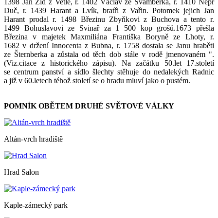
1398 Jan Žid z Vetlé, r. 1402 Václav ze Švamberka, r. 1410 Něpr
Duč, r. 1439 Harant a Lvík, bratři z Vařin. Potomek jejich Jan
Harant prodal r. 1498 Březinu Zbyňkovi z Buchova a tento r.
1499 Bohuslavovi ze Svinař za 1 500 kop grošů.1673 přešla
Březina v majetek Maxmiliána Františka Boryně ze Lhoty, r.
1682 v držení Innocenta z Bubna, r. 1758 dostala se Janu hraběti
ze Šternberka a zůstala od těch dob stále v rodě jmenovaném ".
(Viz.citace z historického zápisu). Na začátku 50.let 17.století
se centrum panství a sídlo šlechty stěhuje do nedalekých Radnic
a již v 60.letech téhož století se o hradu mluví jako o pustém.
POMNÍK OBĚTEM DRUHÉ SVĚTOVÉ VÁLKY
Altán-vrch hradiště
Hrad Salon
Kaple-zámecký park