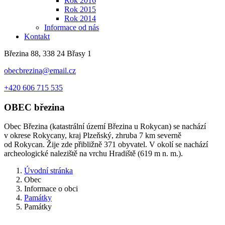
Rok 2016
Rok 2015
Rok 2014
Informace od nás
Kontakt
Březina 88, 338 24 Břasy 1
obecbrezina@email.cz
+420 606 715 535
OBEC
březina
Obec Březina (katastrální území Březina u Rokycan) se nachází
v okrese Rokycany, kraj Plzeňský, zhruba 7 km severně
od Rokycan. Žije zde přibližně 371 obyvatel. V okolí se nachází
archeologické naleziště na vrchu Hradiště (619 m n. m.).
Úvodní stránka
Obec
Informace o obci
Památky
Památky