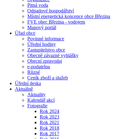
Pitná voda
Odpadové hospodářství
Místní energetická koncepce obce Březina
FVE obec Březina - vodojem
Mapový portál
Úřad obce
Povinné informace
Úřední hodiny
Zastupitelstvo obce
Obecně závazné vyhlášky
Obecní zpravodaj
e-podatelna
Různé
Ceník zboží a služeb
Úřední deska
Aktuálně
Aktuality
Kalendář akcí
Fotografie
Rok 2024
Rok 2023
Rok 2021
Rok 2018
Rok 2017