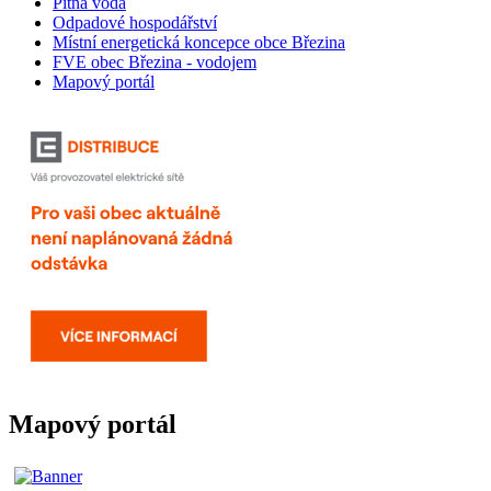
Pitná voda
Odpadové hospodářství
Místní energetická koncepce obce Březina
FVE obec Březina - vodojem
Mapový portál
Mapový portál