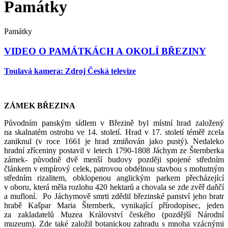
Památky
Památky
VIDEO O PAMÁTKÁCH A OKOLÍ BŘEZINY
Toulavá kamera: Zdroj Česká televize
ZÁMEK BŘEZINA
Původním panským sídlem v Březině byl místní hrad založený
na skalnatém ostrohu ve 14. století. Hrad v 17. století téměř zcela
zaniknul (v roce 1661 je hrad zmiňován jako pustý). Nedaleko
hradní zříceniny postavil v letech 1790-1808 Jáchym ze Šternberka
zámek- původně dvě menší budovy později spojené středním
článkem v empírový celek, patrovou obdélnou stavbou s mohutným
středním rizalitem, obklopenou anglickým parkem přecházející
v oboru, která měla rozlohu 420 hektarů a chovala se zde zvěř daňčí
a mufloní. Po Jáchymově smrti zdědil březinské panství jeho bratr
hrabě Kašpar Maria Šternberk, vynikající přírodopisec, jeden
za zakladatelů Muzea Království českého (pozdější Národní
muzeum). Zde také založil botanickou zahradu s mnoha vzácnými