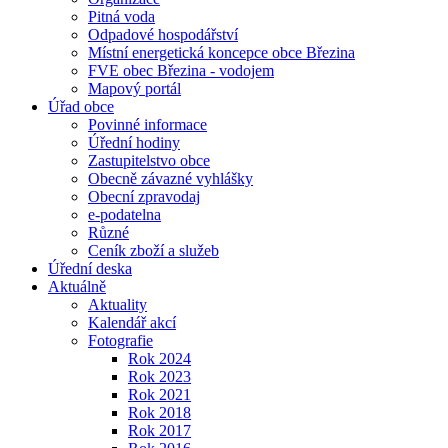
Pitná voda
Odpadové hospodářství
Místní energetická koncepce obce Březina
FVE obec Březina - vodojem
Mapový portál
Úřad obce
Povinné informace
Úřední hodiny
Zastupitelstvo obce
Obecně závazné vyhlášky
Obecní zpravodaj
e-podatelna
Různé
Ceník zboží a služeb
Úřední deska
Aktuálně
Aktuality
Kalendář akcí
Fotografie
Rok 2024
Rok 2023
Rok 2021
Rok 2018
Rok 2017