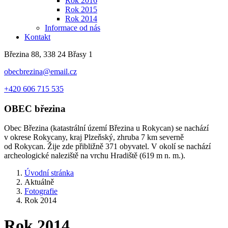
Rok 2016
Rok 2015
Rok 2014
Informace od nás
Kontakt
Březina 88, 338 24 Břasy 1
obecbrezina@email.cz
+420 606 715 535
OBEC
březina
Obec Březina (katastrální území Březina u Rokycan) se nachází
v okrese Rokycany, kraj Plzeňský, zhruba 7 km severně
od Rokycan. Žije zde přibližně 371 obyvatel. V okolí se nachází
archeologické naleziště na vrchu Hradiště (619 m n. m.).
Úvodní stránka
Aktuálně
Fotografie
Rok 2014
Rok 2014