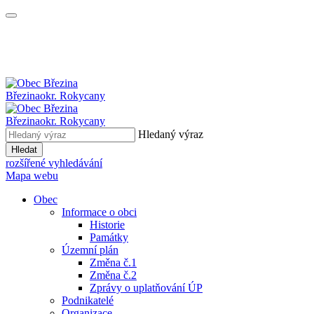
Březina
okr. Rokycany
Březina
okr. Rokycany
Hledaný výraz
Hledat
rozšířené vyhledávání
Mapa webu
Obec
Informace o obci
Historie
Památky
Územní plán
Změna č.1
Změna č.2
Zprávy o uplatňování ÚP
Podnikatelé
Organizace