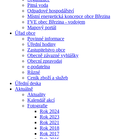
Pitná voda
Odpadové hospodářství
Místní energetická koncepce obce Březina
FVE obec Březina - vodojem
Mapový portál
Úřad obce
Povinné informace
Úřední hodiny
Zastupitelstvo obce
Obecně závazné vyhlášky
Obecní zpravodaj
e-podatelna
Různé
Ceník zboží a služeb
Úřední deska
Aktuálně
Aktuality
Kalendář akcí
Fotografie
Rok 2024
Rok 2023
Rok 2021
Rok 2018
Rok 2017