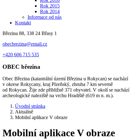
Rok 2016
Rok 2015
Rok 2014
Informace od nás
Kontakt
Březina 88, 338 24 Břasy 1
obecbrezina@email.cz
+420 606 715 535
OBEC
březina
Obec Březina (katastrální území Březina u Rokycan) se nachází
v okrese Rokycany, kraj Plzeňský, zhruba 7 km severně
od Rokycan. Žije zde přibližně 371 obyvatel. V okolí se nachází
archeologické naleziště na vrchu Hradiště (619 m n. m.).
Úvodní stránka
Aktuálně
Mobilní aplikace V obraze
Mobilní aplikace V obraze