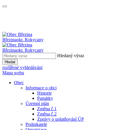
Březina
okr. Rokycany
Březina
okr. Rokycany
Hledaný výraz
Hledat
rozšířené vyhledávání
Mapa webu
Obec
Informace o obci
Historie
Památky
Územní plán
Změna č.1
Změna č.2
Zprávy o uplatňování ÚP
Podnikatelé
Organizace