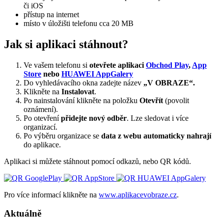
či iOS
přístup na internet
místo v úložišti telefonu cca 20 MB
Jak si aplikaci stáhnout?
Ve vašem telefonu si
otevřete aplikaci
Obchod Play
,
App
Store
nebo
HUAWEI AppGalery
Do vyhledávacího okna zadejte název
„V OBRAZE“.
Klikněte na
Instalovat
.
Po nainstalování klikněte na položku
Otevřít
(povolit
oznámení).
Po otevření
přidejte nový odběr
. Lze sledovat i více
organizací.
Po výběru organizace se
data z webu automaticky nahrají
do aplikace.
Aplikaci si můžete stáhnout pomocí odkazů, nebo QR kódů.
Pro více informací klikněte na
www.aplikacevobraze.cz
.
Aktuálně