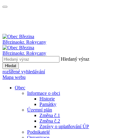
Březina
okr. Rokycany
Březina
okr. Rokycany
Hledaný výraz
Hledat
rozšířené vyhledávání
Mapa webu
Obec
Informace o obci
Historie
Památky
Územní plán
Změna č.1
Změna č.2
Zprávy o uplatňování ÚP
Podnikatelé
Organizace