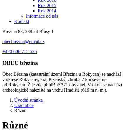
Rok 2016
Rok 2015
Rok 2014
Informace od nás
Kontakt
Březina 88, 338 24 Břasy 1
obecbrezina@email.cz
+420 606 715 535
OBEC
březina
Obec Březina (katastrální území Březina u Rokycan) se nachází
v okrese Rokycany, kraj Plzeňský, zhruba 7 km severně
od Rokycan. Žije zde přibližně 371 obyvatel. V okolí se nachází
archeologické naleziště na vrchu Hradiště (619 m n. m.).
Úvodní stránka
Úřad obce
Různé
Různé