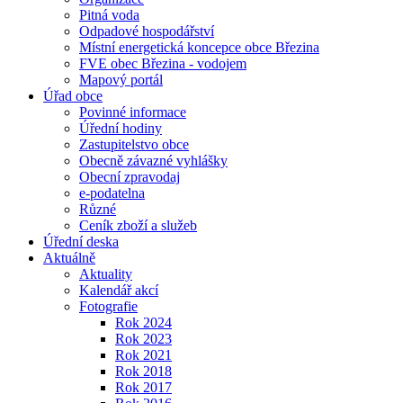
Pitná voda
Odpadové hospodářství
Místní energetická koncepce obce Březina
FVE obec Březina - vodojem
Mapový portál
Úřad obce
Povinné informace
Úřední hodiny
Zastupitelstvo obce
Obecně závazné vyhlášky
Obecní zpravodaj
e-podatelna
Různé
Ceník zboží a služeb
Úřední deska
Aktuálně
Aktuality
Kalendář akcí
Fotografie
Rok 2024
Rok 2023
Rok 2021
Rok 2018
Rok 2017