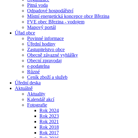
Pitná voda
Odpadové hospodářství
Místní energetická koncepce obce Březina
FVE obec Březina - vodojem
Mapový portál
Úřad obce
Povinné informace
Úřední hodiny
Zastupitelstvo obce
Obecně závazné vyhlášky
Obecní zpravodaj
e-podatelna
Různé
Ceník zboží a služeb
Úřední deska
Aktuálně
Aktuality
Kalendář akcí
Fotografie
Rok 2024
Rok 2023
Rok 2021
Rok 2018
Rok 2017