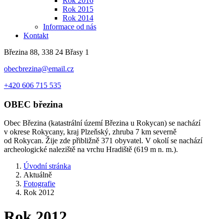
Rok 2016
Rok 2015
Rok 2014
Informace od nás
Kontakt
Březina 88, 338 24 Břasy 1
obecbrezina@email.cz
+420 606 715 535
OBEC
březina
Obec Březina (katastrální území Březina u Rokycan) se nachází
v okrese Rokycany, kraj Plzeňský, zhruba 7 km severně
od Rokycan. Žije zde přibližně 371 obyvatel. V okolí se nachází
archeologické naleziště na vrchu Hradiště (619 m n. m.).
Úvodní stránka
Aktuálně
Fotografie
Rok 2012
Rok 2012