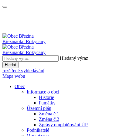
Březina
okr. Rokycany
Březina
okr. Rokycany
Hledaný výraz
Hledat
rozšířené vyhledávání
Mapa webu
Obec
Informace o obci
Historie
Památky
Územní plán
Změna č.1
Změna č.2
Zprávy o uplatňování ÚP
Podnikatelé
Organizace