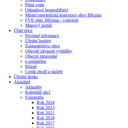
Pitná voda
Odpadové hospodářství
Místní energetická koncepce obce Březina
FVE obec Březina - vodojem
Mapový portál
Úřad obce
Povinné informace
Úřední hodiny
Zastupitelstvo obce
Obecně závazné vyhlášky
Obecní zpravodaj
e-podatelna
Různé
Ceník zboží a služeb
Úřední deska
Aktuálně
Aktuality
Kalendář akcí
Fotografie
Rok 2024
Rok 2023
Rok 2021
Rok 2018
Rok 2017