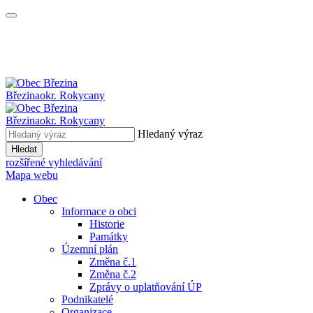
Březina
okr. Rokycany
Březina
okr. Rokycany
Hledaný výraz
Hledat
rozšířené vyhledávání
Mapa webu
Obec
Informace o obci
Historie
Památky
Územní plán
Změna č.1
Změna č.2
Zprávy o uplatňování ÚP
Podnikatelé
Organizace