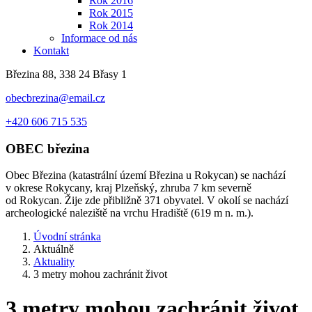
Rok 2016
Rok 2015
Rok 2014
Informace od nás
Kontakt
Březina 88, 338 24 Břasy 1
obecbrezina@email.cz
+420 606 715 535
OBEC
březina
Obec Březina (katastrální území Březina u Rokycan) se nachází
v okrese Rokycany, kraj Plzeňský, zhruba 7 km severně
od Rokycan. Žije zde přibližně 371 obyvatel. V okolí se nachází
archeologické naleziště na vrchu Hradiště (619 m n. m.).
Úvodní stránka
Aktuálně
Aktuality
3 metry mohou zachránit život
3 metry mohou zachránit život